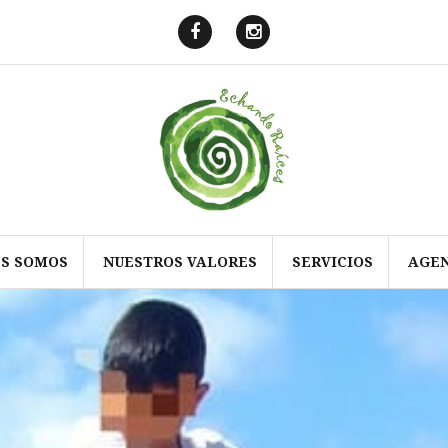
Echando
Echando
Raíces
Raíces
en
en
Facebook
Instagram
ES SOMOS
NUESTROS VALORES
SERVICIOS
AGE