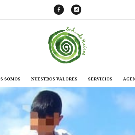
Echando
Echando
Raíces
Raíces
en
en
Facebook
Instagram
ES SOMOS
NUESTROS VALORES
SERVICIOS
AGE