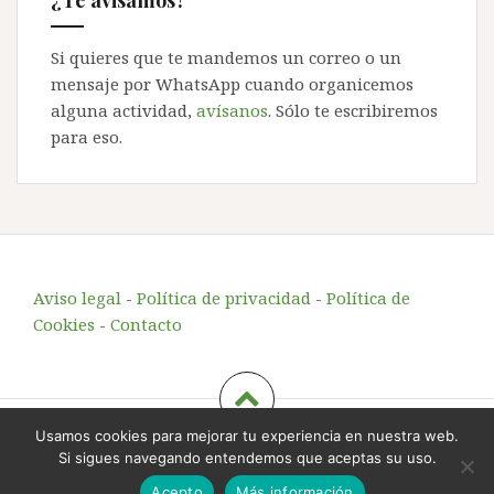
¿Te avisamos?
Si quieres que te mandemos un correo o un
mensaje por WhatsApp cuando organicemos
alguna actividad,
avísanos
. Sólo te escribiremos
para eso.
Aviso legal
-
Política de privacidad
-
Política de
Cookies
-
Contacto
Usamos cookies para mejorar tu experiencia en nuestra web.
Echando Raíces
, educación y animación en el entorno
Si sigues navegando entendemos que aceptas su uso.
rural
-
info@echandoraices.es
-
644 725 221
Acepto
Más información