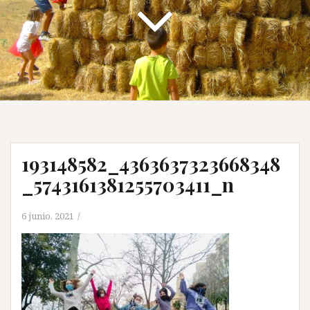
193148582_4363637323668348
_5743161381255703411_n
6 junio, 2021