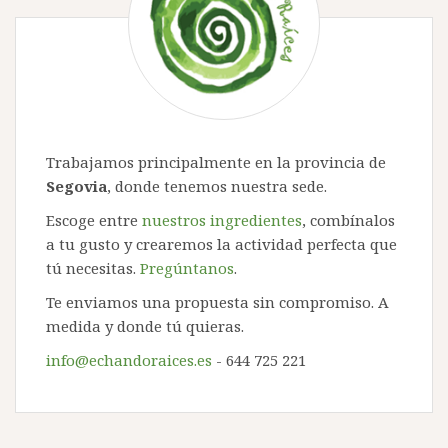
Trabajamos principalmente en la provincia de
Segovia
, donde tenemos nuestra sede.
Escoge entre
nuestros ingredientes
, combínalos
a tu gusto y crearemos la actividad perfecta que
tú necesitas.
Pregúntanos
.
Te enviamos una propuesta sin compromiso. A
medida y donde tú quieras.
info@echandoraices.es
- 644 725 221