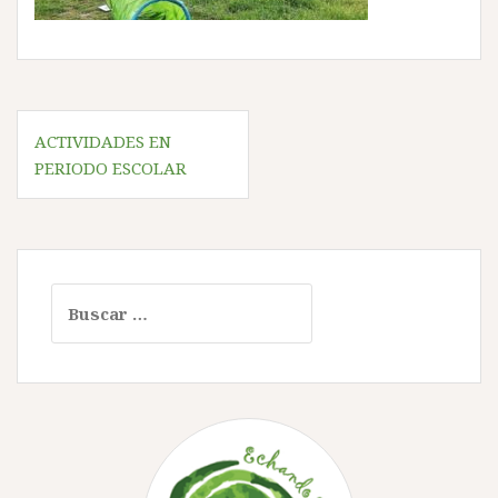
Navegación
ACTIVIDADES EN
de
PERIODO ESCOLAR
entradas
Buscar: