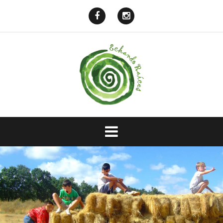
Saltar
al
Echando
Echando
contenido
Raíces
Raíces
en
en
Facebook
Instagram