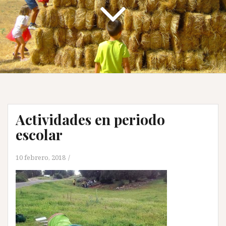
Actividades en periodo
escolar
10 febrero, 2018