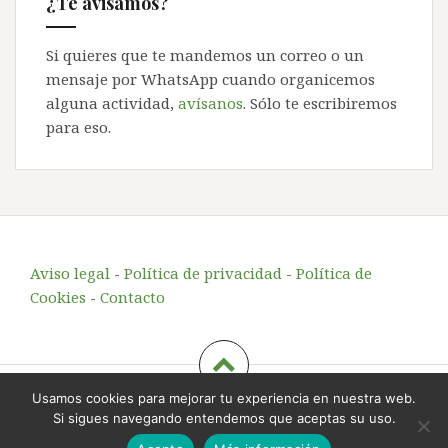
¿Te avisamos?
Si quieres que te mandemos un correo o un
mensaje por WhatsApp cuando organicemos
alguna actividad,
avísanos
. Sólo te escribiremos
para eso.
Aviso legal
-
Política de privacidad
-
Política de
Cookies
-
Contacto
Usamos cookies para mejorar tu experiencia en nuestra web.
Echando Raíces
, educación y animación en el entorno
Si sigues navegando entendemos que aceptas su uso.
rural
-
info@echandoraices.es
-
644 725 221