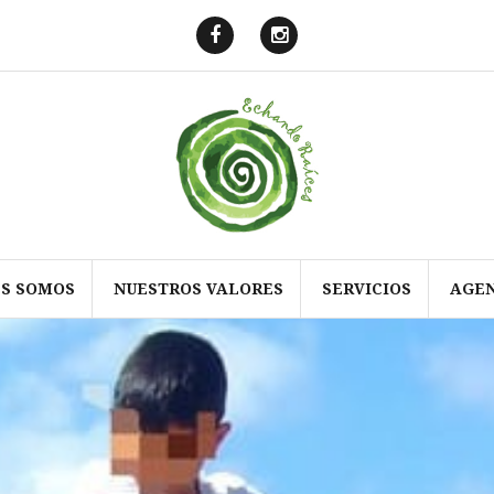
Echando
Echando
Raíces
Raíces
en
en
Facebook
Instagram
ES SOMOS
NUESTROS VALORES
SERVICIOS
AGE