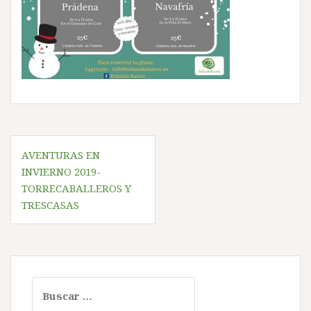
Navegación
AVENTURAS EN
de
INVIERNO 2019-
entradas
TORRECABALLEROS Y
TRESCASAS
Buscar: