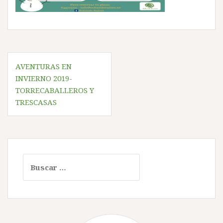
Navegación
AVENTURAS EN
de
INVIERNO 2019-
entradas
TORRECABALLEROS Y
TRESCASAS
Buscar: