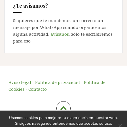
¿Te avisamos?
Si quieres que te mandemos un correo o un
mensaje por WhatsApp cuando organicemos
alguna actividad,
avísanos
. Sólo te escribiremos
para eso.
Aviso legal
-
Política de privacidad
-
Política de
Cookies
-
Contacto
Usamos cookies para mejorar tu experiencia en nuestra web.
Echando Raíces
, educación y animación en el entorno
Si sigues navegando entendemos que aceptas su uso.