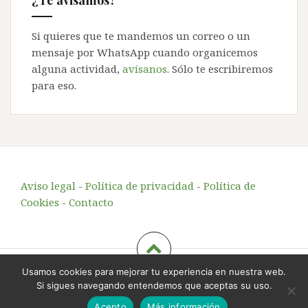
Si quieres que te mandemos un correo o un
mensaje por WhatsApp cuando organicemos
alguna actividad,
avísanos
. Sólo te escribiremos
para eso.
Aviso legal
-
Política de privacidad
-
Política de
Cookies
-
Contacto
Usamos cookies para mejorar tu experiencia en nuestra web.
Echando Raíces
, educación y animación en el entorno
Si sigues navegando entendemos que aceptas su uso.
rural
-
info@echandoraices.es
-
644 725 221
Acepto
Más información