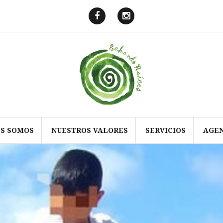
Echando
Echando
Raíces
Raíces
en
en
Facebook
Instagram
ES SOMOS
NUESTROS VALORES
SERVICIOS
AGE