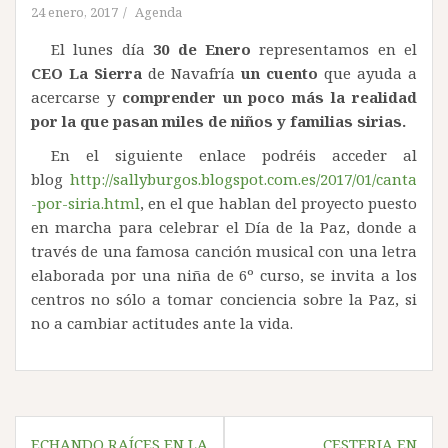
24 enero, 2017
Agenda
El lunes día
30 de Enero
representamos en el
CEO La Sierra
de Navafría
un cuento
que ayuda a
acercarse y
comprender
un poco más la realidad
por la que pasan miles de niños y familias sirias.
En el siguiente enlace podréis acceder al
blog
http://sallyburgos.blogspot.com.es/2017/01/canta
-por-siria.html
, en el que hablan del proyecto puesto
en marcha para celebrar el Día de la Paz, donde a
través de una famosa canción musical con una letra
elaborada por una niña de 6º curso, se invita a los
centros no sólo a tomar conciencia sobre la Paz, si
no a cambiar actitudes ante la vida.
Navegación
ECHANDO RAÍCES EN LA
CESTERIA EN