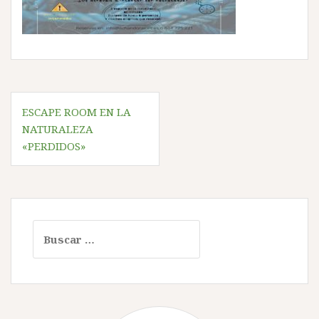
Navegación
ESCAPE ROOM EN LA
de
NATURALEZA
entradas
«PERDIDOS»
Buscar: