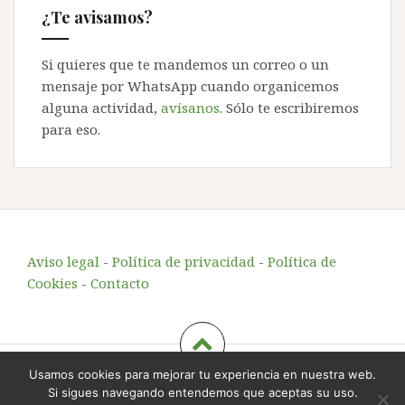
¿Te avisamos?
Si quieres que te mandemos un correo o un
mensaje por WhatsApp cuando organicemos
alguna actividad,
avísanos
. Sólo te escribiremos
para eso.
Aviso legal
-
Política de privacidad
-
Política de
Cookies
-
Contacto
Usamos cookies para mejorar tu experiencia en nuestra web.
Echando Raíces
, educación y animación en el entorno
Si sigues navegando entendemos que aceptas su uso.