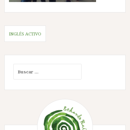
Navegación
INGLÉS ACTIVO
de
entradas
Buscar: