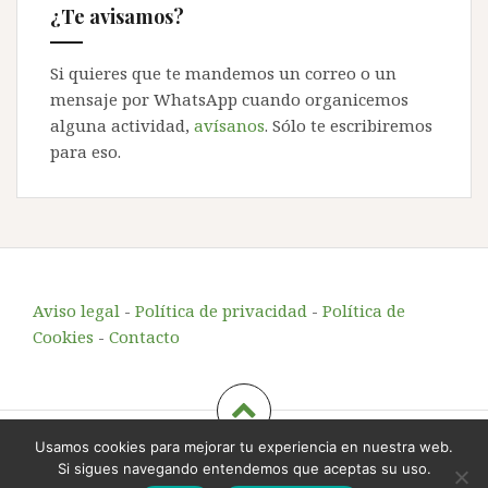
¿Te avisamos?
Si quieres que te mandemos un correo o un
mensaje por WhatsApp cuando organicemos
alguna actividad,
avísanos
. Sólo te escribiremos
para eso.
Aviso legal
-
Política de privacidad
-
Política de
Cookies
-
Contacto
Usamos cookies para mejorar tu experiencia en nuestra web.
Echando Raíces
, educación y animación en el entorno
Si sigues navegando entendemos que aceptas su uso.