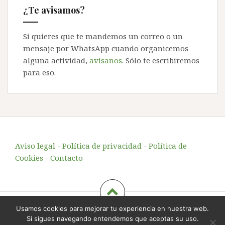
¿Te avisamos?
Si quieres que te mandemos un correo o un
mensaje por WhatsApp cuando organicemos
alguna actividad,
avísanos
. Sólo te escribiremos
para eso.
Aviso legal
-
Política de privacidad
-
Política de
Cookies
-
Contacto
Usamos cookies para mejorar tu experiencia en nuestra web.
Echando Raíces
, educación y animación en el entorno
Si sigues navegando entendemos que aceptas su uso.