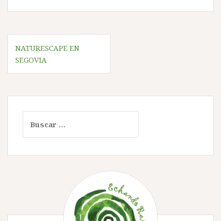
Navegación
NATURESCAPE EN
de
SEGOVIA
entradas
Buscar: