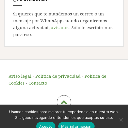
Si quieres que te mandemos un correo o un
mensaje por WhatsApp cuando organicemos
alguna actividad,
avísanos
. Sólo te escribiremos
para eso.
Aviso legal
-
Política de privacidad
-
Política de
Cookies
-
Contacto
Usamos cookies para mejorar tu experiencia en nuestra web.
Echando Raíces
, educación y animación en el entorno
Si sigues navegando entendemos que aceptas su uso.
rural
-
info@echandoraices.es
-
644 725 221
Acepto
Más información