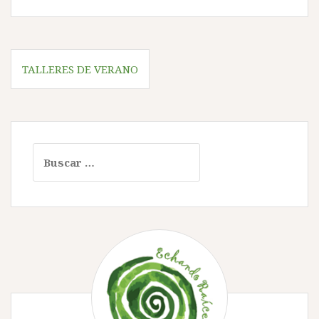
Navegación
TALLERES DE VERANO
de
entradas
Buscar: